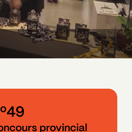
º49
ncours provincial