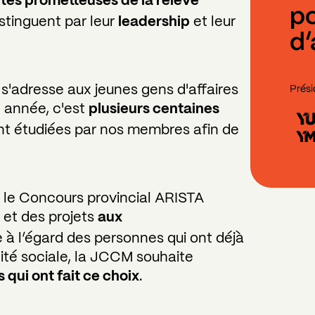
tés prometteuses de la relève
po
stinguent par leur
leadership
et leur
d’
s'adresse aux jeunes gens d'affaires
Prési
 année, c'est
plusieurs centaines
nt étudiées par nos membres afin de
, le Concours provincial ARISTA
et des projets
aux
 à l’égard des personnes qui ont déjà
lité sociale, la JCCM souhaite
 qui ont fait ce choix
.