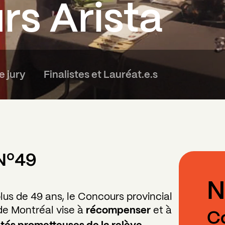
s Arista
e jury
Finalistes et Lauréat.e.s
 Nº49
N
us de 49 ans, le Concours provincial
de Montréal vise à
récompenser
et à
Co