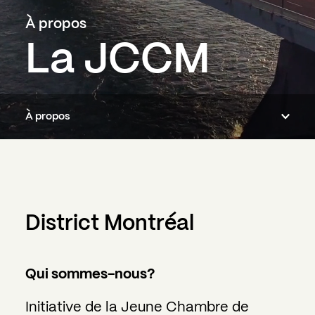
À propos
La JCCM
À propos
À propos
Cercle JCCM
Fondation
District Montréal
Partenariats
Qui sommes-nous?
Financement
Initiative de la Jeune Chambre de