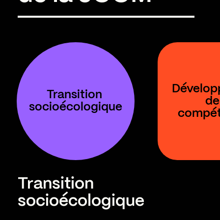
 Développement 
Transition 
de
socioécologique
compé
Transition
socioécologique