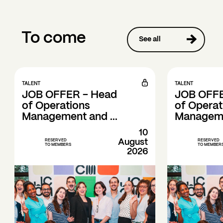
To come
See all
TALENT
TALENT
JOB OFFER - Head 
JOB OFFE
of Operations 
of Operat
Management and ...
Managemen
10
August
RESERVED
RESERVED
TO MEMBERS
TO MEMBER
2026