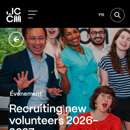
FR
2
Événement
Recruiting new
volunteers 2026-