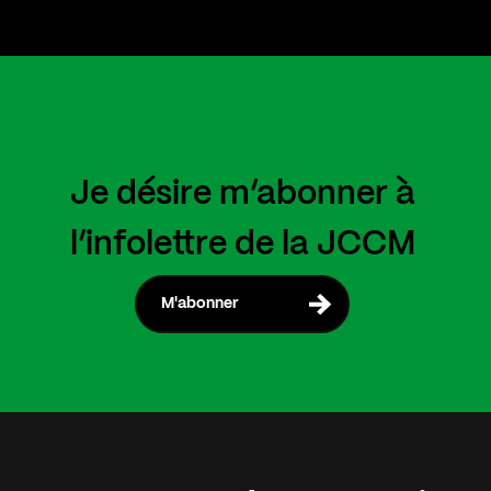
Je désire m’abonner à
l’infolettre de la JCCM
M'abonner