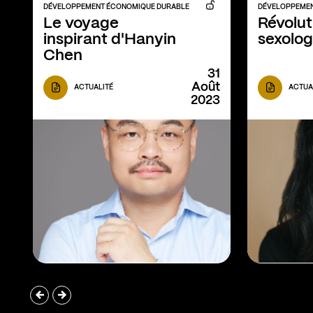
DÉVELOPPEMENT ÉCONOMIQUE DURABLE
DÉVELOPPEMEN
Le voyage 
Révoluti
inspirant d'Hanyin 
sexolog
Chen
31
Août
ACTUALITÉ
ACTUA
2023