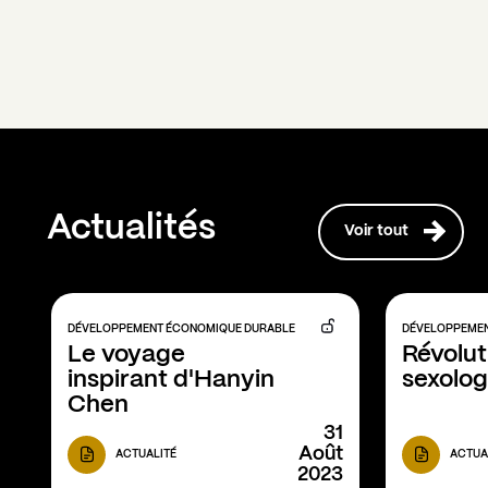
Actualités
Voir tout
DÉVELOPPEMENT ÉCONOMIQUE DURABLE
DÉVELOPPEMEN
Le voyage 
Révoluti
inspirant d'Hanyin 
sexolog
Chen
31
Août
ACTUALITÉ
ACTUA
2023