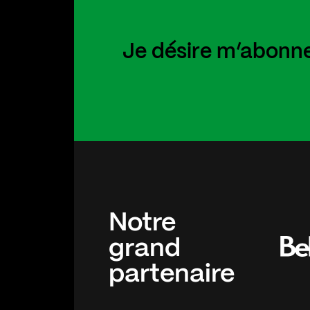
Je désire m’abonner
Notre
grand
partenaire