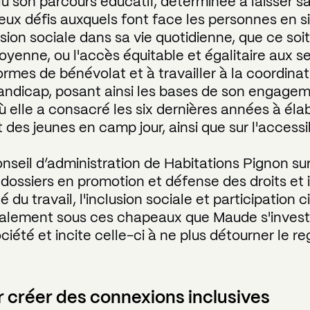
u son parcours éducatif, déterminée à laisser sa
ux défis auxquels font face les personnes en 
usion sociale dans sa vie quotidienne, que ce soit
toyenne, ou l'accès équitable et égalitaire aux s
ormes de bénévolat et à travailler à la coordin
ndicap, posant ainsi les bases de son engagemen
où elle a consacré les six dernières années à él
des jeunes en camp jour, ainsi que sur l'access
nseil d’administration de Habitations Pignon su
 dossiers en promotion et défense des droits et i
 du travail, l'inclusion sociale et participation 
également sous ces chapeaux que Maude s'investi
iété et incite celle-ci à ne plus détourner le reg
 créer des connexions inclusives