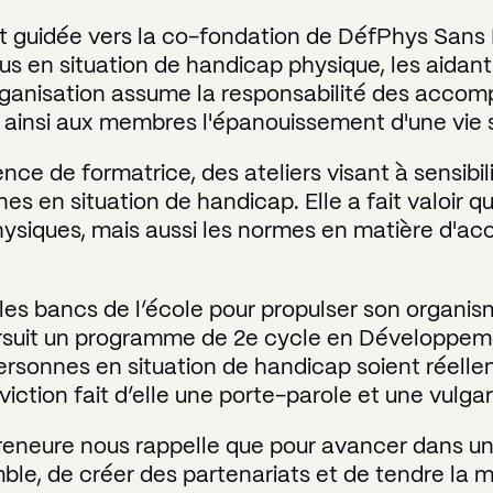
guidée vers la co-fondation de DéfPhys Sans Lim
us en situation de handicap physique, les aidant à
L'organisation assume la responsabilité des accom
nt ainsi aux membres l'épanouissement d'une vie 
nce de formatrice, des ateliers visant à sensibili
s en situation de handicap. Elle a fait valoir q
hysiques, mais aussi les normes en matière d'ac
 les bancs de l’école pour propulser son organis
oursuit un programme de 2e cycle en Développ
s personnes en situation de handicap soient ré
iction fait d’elle une porte-parole et une vulgari
preneure nous rappelle que pour avancer dans un m
mble, de créer des partenariats et de tendre la m