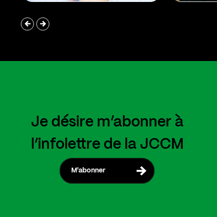
Je désire m’abonner à
l’infolettre de la JCCM
M'abonner