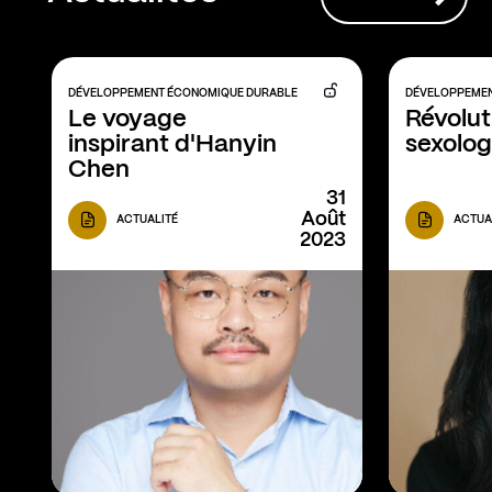
DÉVELOPPEMENT ÉCONOMIQUE DURABLE
DÉVELOPPEMEN
Le voyage 
Révoluti
inspirant d'Hanyin 
sexolog
Chen
31
Août
ACTUALITÉ
ACTUA
2023