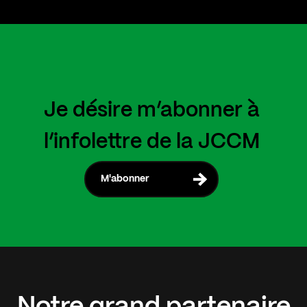
Je désire m’abonner à
l’infolettre de la JCCM
M'abonner
Notre
grand
partenaire