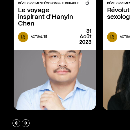
DÉVELOPPEMENT ÉCONOMIQUE DURABLE
DÉVELOPPEMEN
Le voyage 
Révoluti
inspirant d'Hanyin 
sexolog
Chen
31
Août
ACTUALITÉ
ACTUA
2023