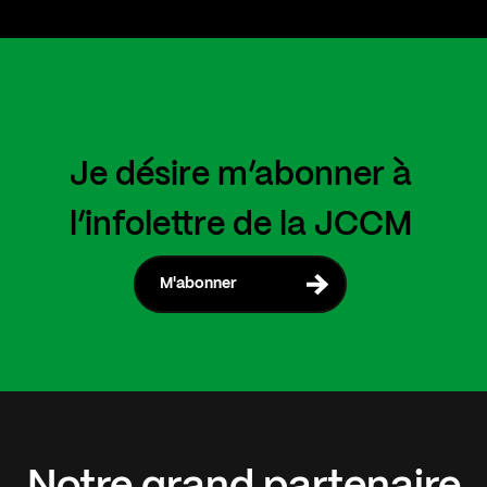
Je désire m’abonner à
l’infolettre de la JCCM
M'abonner
Notre
grand
partenaire