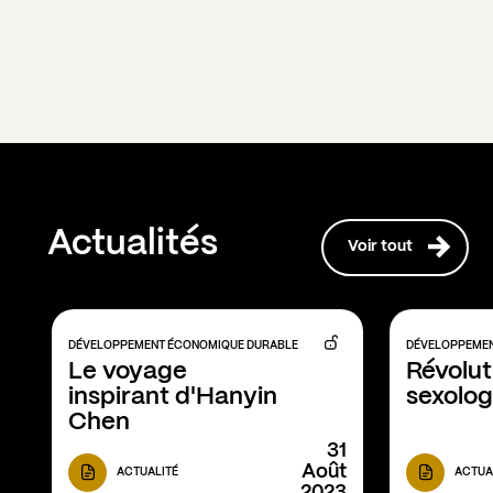
Actualités
Voir tout
DÉVELOPPEMENT ÉCONOMIQUE DURABLE
DÉVELOPPEMEN
Le voyage 
Révoluti
inspirant d'Hanyin 
sexolog
Chen
31
Août
ACTUALITÉ
ACTUA
2023