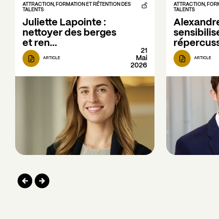
ATTRACTION, FORMATION ET RÉTENTION DES 
ATTRACTION, FORM
TALENTS
TALENTS
Juliette Lapointe : 
Alexandre
nettoyer des berges 
sensibilis
et ren...
répercussi
21
Mai
ARTICLE
ARTICLE
2026