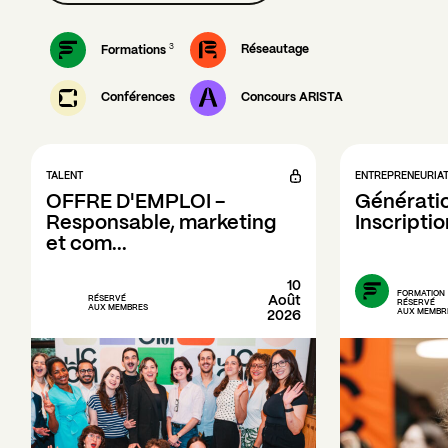
3
Réseautage
Formations
Conférences
Concours ARISTA
TALENT
ENTREPRENEURIA
OFFRE D'EMPLOI - 
Génératio
Responsable, marketing 
Inscripti
et com...
10
FORMATION
Août
RÉSERVÉ
RÉSERVÉ
AUX MEMBRES
AUX MEMBR
2026