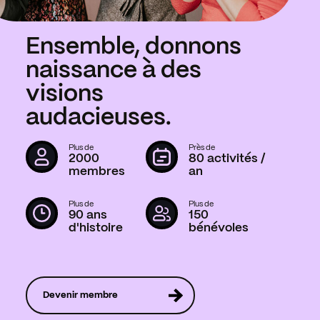
Ensemble, donnons
naissance à des
visions
audacieuses.
Plus de
Près de
2000
80 activités /
membres
an
Plus de
Plus de
90 ans
150
d'histoire
bénévoles
Devenir membre